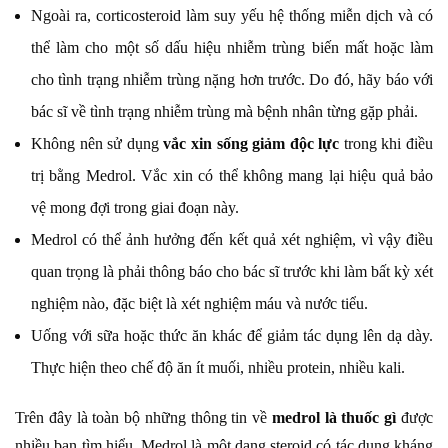
Ngoài ra, corticosteroid làm suy yếu hệ thống miễn dịch và có
thể làm cho một số dấu hiệu nhiễm trùng biến mất hoặc làm
cho tình trạng nhiễm trùng nặng hơn trước. Do đó, hãy báo với
bác sĩ về tình trạng nhiễm trùng mà bệnh nhân từng gặp phải.
Không nên sử dụng
vắc xin sống giảm độc lực
trong khi điều
trị bằng Medrol. Vắc xin có thể không mang lại hiệu quả bảo
vệ mong đợi trong giai đoạn này.
Medrol có thể ảnh hưởng đến kết quả xét nghiệm, vì vậy điều
quan trọng là phải thông báo cho bác sĩ trước khi làm bất kỳ xét
nghiệm nào, đặc biệt là xét nghiệm máu và nước tiểu.
Uống với sữa hoặc thức ăn khác để giảm tác dụng lên dạ dày.
Thực hiện theo chế độ ăn ít muối, nhiều protein, nhiều kali.
Trên đây là toàn bộ những thông tin về
medrol là thuốc gì
được
nhiều bạn tìm hiểu. Medrol là một dạng steroid có tác dụng kháng