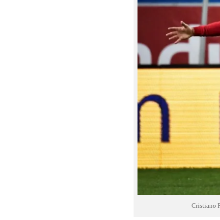
Cristiano 