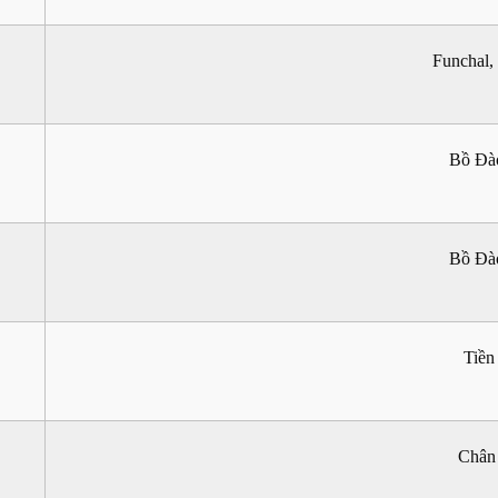
Funchal,
Bồ Đà
Bồ Đà
Tiền
Chân