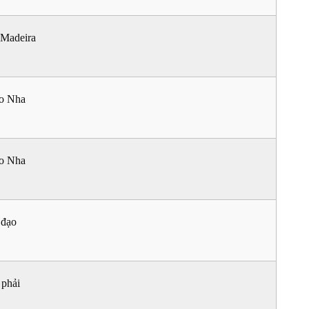
 Madeira
o Nha
o Nha
 đạo
 phải