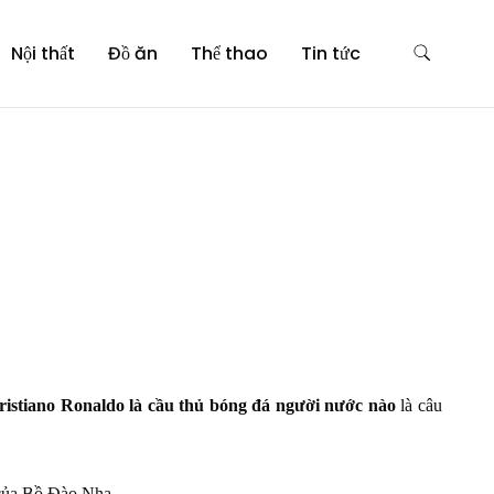
Nội thất
Đồ ăn
Thể thao
Tin tức
ristiano Ronaldo là cầu thủ bóng đá người nước nào
là câu
o của Bồ Đào Nha.