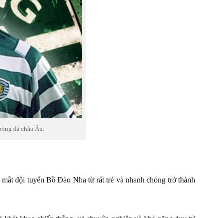
 bóng đá châu Âu.
a mắt đội tuyển Bồ Đào Nha từ rất trẻ và nhanh chóng trở thành