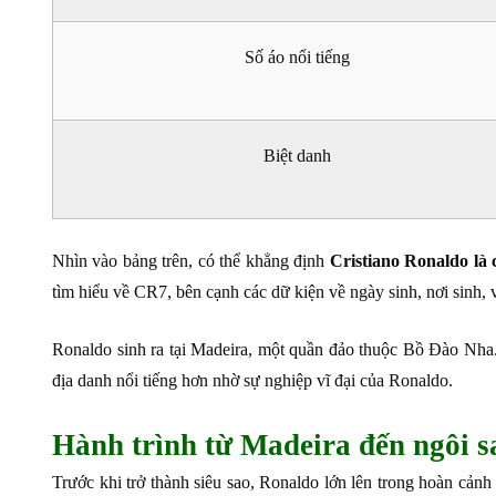
Số áo nổi tiếng
Biệt danh
Nhìn vào bảng trên, có thể khẳng định
Cristiano Ronaldo là
tìm hiểu về CR7, bên cạnh các dữ kiện về ngày sinh, nơi sinh, vị
Ronaldo sinh ra tại Madeira, một quần đảo thuộc Bồ Đào Nha. 
địa danh nổi tiếng hơn nhờ sự nghiệp vĩ đại của Ronaldo.
Hành trình từ Madeira đến ngôi sa
Trước khi trở thành siêu sao, Ronaldo lớn lên trong hoàn cả