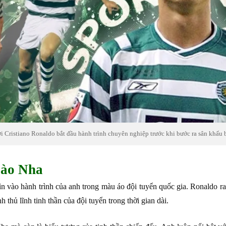
ơi Cristiano Ronaldo bắt đầu hành trình chuyên nghiệp trước khi bước ra sân khấu
Đào Nha
ìn vào hành trình của anh trong màu áo đội tuyển quốc gia. Ronaldo r
 thủ lĩnh tinh thần của đội tuyển trong thời gian dài.