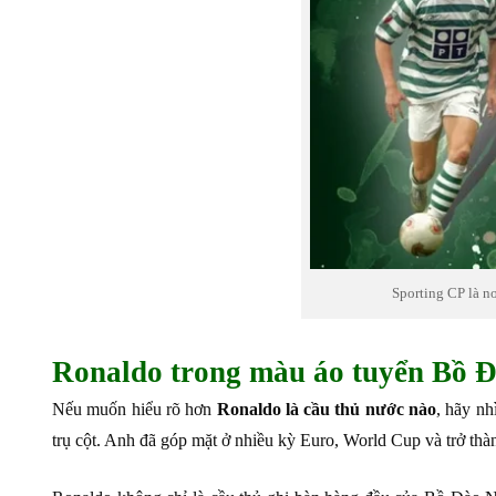
Sporting CP là n
Ronaldo trong màu áo tuyển Bồ 
Nếu muốn hiểu rõ hơn
Ronaldo là cầu thủ nước nào
, hãy nh
trụ cột. Anh đã góp mặt ở nhiều kỳ Euro, World Cup và trở thành