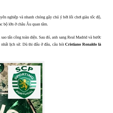
yên nghiệp và nhanh chóng gây chú ý bởi lối chơi giàu tốc độ,
lạc bộ lớn ở châu Âu quan tâm.
 sao tấn công toàn diện. Sau đó, anh sang Real Madrid và bước
 nhất lịch sử. Dù thi đấu ở đâu, câu hỏi
Cristiano Ronaldo là