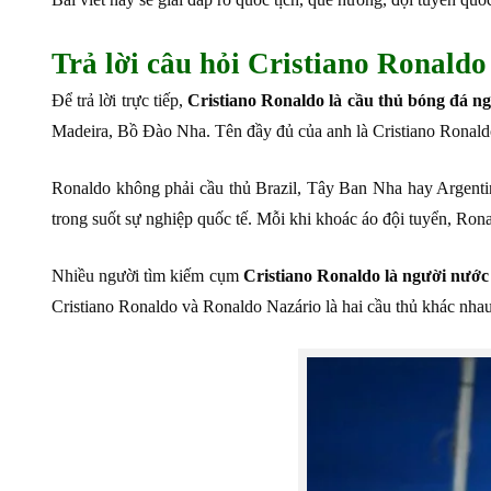
Trả lời câu hỏi Cristiano Ronaldo
Để trả lời trực tiếp,
Cristiano Ronaldo là cầu thủ bóng đá n
Madeira, Bồ Đào Nha. Tên đầy đủ của anh là Cristiano Ronald
Ronaldo không phải cầu thủ Brazil, Tây Ban Nha hay Argent
trong suốt sự nghiệp quốc tế. Mỗi khi khoác áo đội tuyển, Ro
Nhiều người tìm kiếm cụm
Cristiano Ronaldo là người nước
Cristiano Ronaldo và Ronaldo Nazário là hai cầu thủ khác nhau