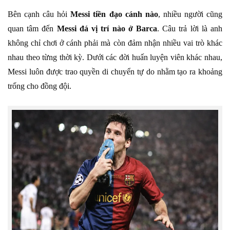
Bên cạnh câu hỏi
Messi tiền đạo cánh nào
, nhiều người cũng
quan tâm đến
Messi đá vị trí nào ở Barca
. Câu trả lời là anh
không chỉ chơi ở cánh phải mà còn đảm nhận nhiều vai trò khác
nhau theo từng thời kỳ. Dưới các đời huấn luyện viên khác nhau,
Messi luôn được trao quyền di chuyển tự do nhằm tạo ra khoảng
trống cho đồng đội.