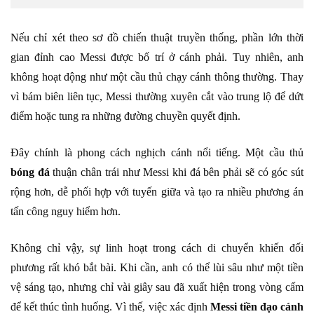
Nếu chỉ xét theo sơ đồ chiến thuật truyền thống, phần lớn thời
gian đỉnh cao Messi được bố trí ở cánh phải. Tuy nhiên, anh
không hoạt động như một cầu thủ chạy cánh thông thường. Thay
vì bám biên liên tục, Messi thường xuyên cắt vào trung lộ để dứt
điểm hoặc tung ra những đường chuyền quyết định.
Đây chính là phong cách nghịch cánh nổi tiếng. Một cầu thủ
bóng đá
thuận chân trái như Messi khi đá bên phải sẽ có góc sút
rộng hơn, dễ phối hợp với tuyến giữa và tạo ra nhiều phương án
tấn công nguy hiểm hơn.
Không chỉ vậy, sự linh hoạt trong cách di chuyển khiến đối
phương rất khó bắt bài. Khi cần, anh có thể lùi sâu như một tiền
vệ sáng tạo, nhưng chỉ vài giây sau đã xuất hiện trong vòng cấm
để kết thúc tình huống. Vì thế, việc xác định
Messi tiền đạo cánh