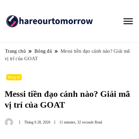
Trang chủ
Bóng đá
Messi tiền đạo cánh nào? Giải mã
vị trí của GOAT
Bóng đá
Messi tiền đạo cánh nào? Giải mã
vị trí của GOAT
Tháng 6 28, 2026
11 minutes, 32 seconds Read