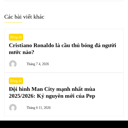
Các bài viết khác
Bóng đá
Cristiano Ronaldo là cầu thủ bóng đá người
nước nào?
Tháng 7 4, 2026
Bóng đá
Đội hình Man City mạnh nhất mùa
2025/2026: Kỷ nguyên mới của Pep
Tháng 6 11, 2026