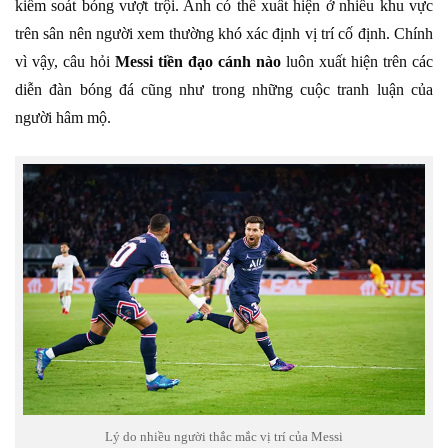
kiểm soát bóng vượt trội. Anh có thể xuất hiện ở nhiều khu vực
trên sân nên người xem thường khó xác định vị trí cố định. Chính
vì vậy, câu hỏi
Messi tiền đạo cánh nào
luôn xuất hiện trên các
diễn đàn bóng đá cũng như trong những cuộc tranh luận của
người hâm mộ.
Lý do nhiều người thắc mắc vị trí của Messi