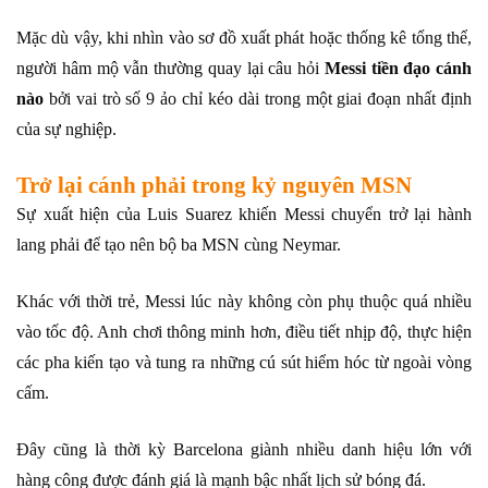
Mặc dù vậy, khi nhìn vào sơ đồ xuất phát hoặc thống kê tổng thể,
người hâm mộ vẫn thường quay lại câu hỏi
Messi tiền đạo cánh
nào
bởi vai trò số 9 ảo chỉ kéo dài trong một giai đoạn nhất định
của sự nghiệp.
Trở lại cánh phải trong kỷ nguyên MSN
Sự xuất hiện của Luis Suarez khiến Messi chuyển trở lại hành
lang phải để tạo nên bộ ba MSN cùng Neymar.
Khác với thời trẻ, Messi lúc này không còn phụ thuộc quá nhiều
vào tốc độ. Anh chơi thông minh hơn, điều tiết nhịp độ, thực hiện
các pha kiến tạo và tung ra những cú sút hiểm hóc từ ngoài vòng
cấm.
Đây cũng là thời kỳ Barcelona giành nhiều danh hiệu lớn với
hàng công được đánh giá là mạnh bậc nhất lịch sử bóng đá.