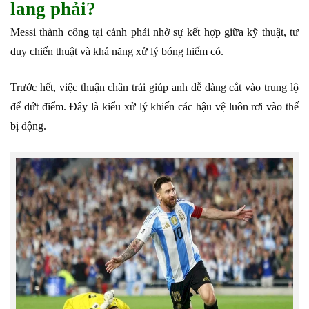
lang phải?
Messi thành công tại cánh phải nhờ sự kết hợp giữa kỹ thuật, tư
duy chiến thuật và khả năng xử lý bóng hiếm có.
Trước hết, việc thuận chân trái giúp anh dễ dàng cắt vào trung lộ
để dứt điểm. Đây là kiểu xử lý khiến các hậu vệ luôn rơi vào thế
bị động.