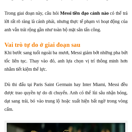
Trong giai đoạn này, câu hỏi
Messi tiền đạo cánh nào
có thể trả
lời rất rõ ràng là cánh phải, nhưng thực tế phạm vi hoạt động của
anh vẫn trải rộng gần như toàn bộ mặt sân tấn công.
Vai trò tự do ở giai đoạn sau
Khi bước sang tuổi ngoài ba mươi, Messi giảm bớt những pha bứt
tốc liên tục. Thay vào đó, anh lựa chọn vị trí thông minh hơn
nhằm tiết kiệm thể lực.
Dù thi đấu tại Paris Saint Germain hay Inter Miami, Messi đều
được trao quyền tự do di chuyển. Anh có thể lùi sâu nhận bóng,
dạt sang trái, bó vào trung lộ hoặc xuất hiện bất ngờ trong vòng
cấm.