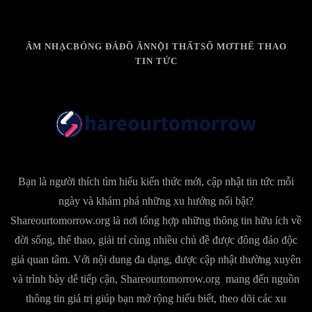
ÂM NHẠC
BÓNG ĐÁ
ĐỒ ĂN
NỘI THẤT
SỔ MƠ
THỂ THAO
TIN TỨC
Bạn là người thích tìm hiểu kiến thức mới, cập nhật tin tức mỗi
ngày và khám phá những xu hướng nổi bật?
Shareourtomorrow.org là nơi tổng hợp những thông tin hữu ích về
đời sống, thể thao, giải trí cùng nhiều chủ đề được đông đảo độc
giả quan tâm. Với nội dung đa dạng, được cập nhật thường xuyên
và trình bày dễ tiếp cận, Shareourtomorrow.org mang đến nguồn
thông tin giá trị giúp bạn mở rộng hiểu biết, theo dõi các xu