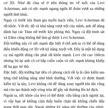
cơ 3D. Như đã chia sẻ ở trên thông tin về tuổi của Levi
Ackerman, anh có sức mạnh ngang ngửa lữ đoàn vượt xa những
người lính khác.
Ngay cả trước khi tham gia tuyển trạch viên, Levi Ackerman đã
rất khỏe. Với tốc độ và khả năng vượt trội của mình, anh dễ dàng
đánh bại các Titan nữ trước khi phòng thủ. Ngay cả đội trinh sát
và Ellen cũng không thể làm gì được Levi Ackerman.
Đội trưởng này có sức mạnh đặc biệt ở chỗ anh ta có thể dễ dàng
điều khiển động cơ 3D với kỹ năng tuyệt vời. Đây là một bộ dụng
cụ mà người dùng cần phải rất khỏe mạnh. Levi chỉ cao 160cm
nhưng bù lại anh có cơ bắp cuồn cuộn và sức mạnh khủng khiếp
để hạ gục kẻ thù.
Đặc biệt, đội trưởng hạt tiêu có phong cách rất lạ là cầm kiếm sau
lưng chứ không nâng như bình thường. Với việc có được thanh
kiếm kỳ lạ này, Levi không chỉ dễ dàng xoay người khi tấn công
mà còn tạo thành một vòng tròn để gây sát thương lên kẻ địch.
Ngoài ra, sức khỏe của levi có thể được cứu bằng cách ngược lại,
vì vậy bạn sẽ không cảm thấy buồn chán dù không chiến đấu
trong thời gian dài. Ngoài những kỹ năng phi thường của mình,