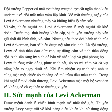
Đội trưởng Pepper có mái tóc thẳng mượt được cắt ngắn theo kiểu
undercut và đôi mắt màu xám lấp lánh. Vẻ mặt thường ngày của
Levi Ackermann nhướng mày và không biểu lộ cảm xúc.
Vì vậy, nhiều người coi Levi Ackermann là một người rất khó
đoán. Trước mọi tình huống khẩn cấp, vị thuyền trưởng này vẫn
giữ thái độ bình tĩnh, vô cảm. Nhưng nếu theo dõi hành trình của
Levi Ackerman, bạn sẽ hiểu được nội tâm của anh. Là đội trưởng,
Levy có tinh thần đạo đức cao, sự đồng cảm và tinh thần đồng
đội. Anh sẵn sàng hy sinh để bảo vệ nhân loại và giải phóng họ.
Levy thường mặc đồng phục trinh sát, áo sơ mi xám và cà vạt
trắng bản to ngay dưới cổ. Khi làm nhiệm vụ trinh sát, anh ta
cũng mặc một chiếc áo choàng có mũ trùm đầu màu xanh. Trong
khi nghỉ làm vì chấn thương, Levi Ackerman mặc một bộ vest đen
và không có cà vạt bản to thường xuyên.
II. Sức mạnh của Levi Ackerman
Được mệnh danh là chiến binh mạnh mẽ nhất thế giới, Thuyền
trưởng Levy vượt trội về khả năng điều khiển khi sử dụng động