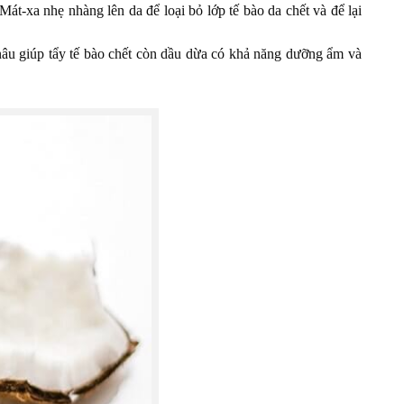
Mát-xa nhẹ nhàng lên da để loại bỏ lớp tế bào da chết và để lại
nâu giúp tẩy tế bào chết còn dầu dừa có khả năng dưỡng ẩm và