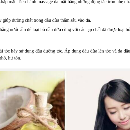
ắp mặt. Tiến hành massage da mặt bằng những động tác tròn nhẹ nhàng
y giúp dưỡng chất trong dầu dừa thấm sâu vào da.
t bằng nước ấm để loại bỏ dầu dừa cùng với các tạp chất đã được loại bỏ
ái tóc hãy sử dụng dầu dưỡng tóc. Áp dụng dầu dừa lên tóc và da đầu
khô, hư tổn.