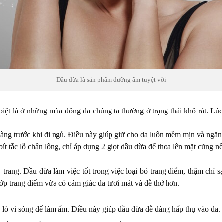
Dầu dừa là sản phẩm dưỡng ẩm tuyệt vời
biệt là ở những mùa đông da chúng ta thường ở trạng thái khô rát. Lú
ng trước khi đi ngủ. Điều này giúp giữ cho da luôn mềm mịn và ngăn 
 tắc lỗ chân lông, chỉ áp dụng 2 giọt dầu dừa để thoa lên mặt cũng nên
y trang. Dầu dừa làm việc tốt trong việc loại bỏ trang điểm, thậm chí
lớp trang điểm vừa có cảm giác da tươi mát và dễ thở hơn.
ò vi sóng để làm ấm. Điều này giúp dầu dừa dễ dàng hấp thụ vào da.