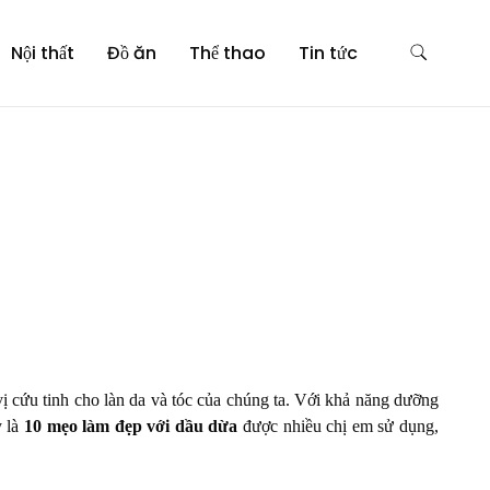
Nội thất
Đồ ăn
Thể thao
Tin tức
ị cứu tinh cho làn da và tóc của chúng ta. Với khả năng dưỡng
y là
10 mẹo làm đẹp với dầu dừa
được nhiều chị em sử dụng,